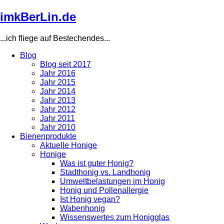
Direkt
imkBerLin.de
zum
Inhalt
...ich fliege auf Bestechendes...
Blog
Blog seit 2017
Main
Jahr 2016
navigation
Jahr 2015
Jahr 2014
Jahr 2013
Jahr 2012
Jahr 2011
Jahr 2010
Bienenprodukte
Aktuelle Honige
Honige
Was ist guter Honig?
Stadthonig vs. Landhonig
Umweltbelastungen im Honig
Honig und Pollenallergie
Ist Honig vegan?
Wabenhonig
Wissenswertes zum Honigglas