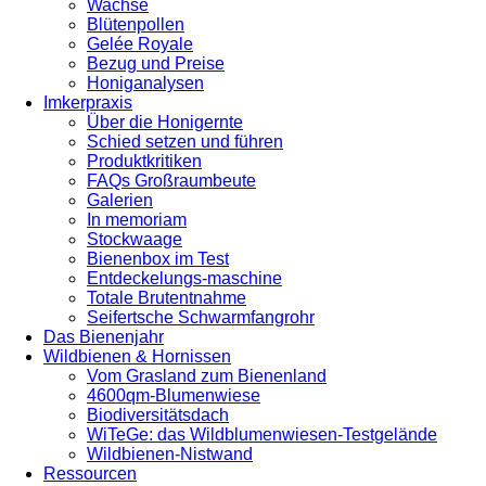
Wachse
Blütenpollen
Gelée Royale
Bezug und Preise
Honiganalysen
Imkerpraxis
Über die Honigernte
Schied setzen und führen
Produktkritiken
FAQs Großraumbeute
Galerien
In memoriam
Stockwaage
Bienenbox im Test
Entdeckelungs-maschine
Totale Brutentnahme
Seifertsche Schwarmfangrohr
Das Bienenjahr
Wildbienen & Hornissen
Vom Grasland zum Bienenland
4600qm-Blumenwiese
Biodiversitätsdach
WiTeGe: das Wildblumenwiesen-Testgelände
Wildbienen-Nistwand
Ressourcen