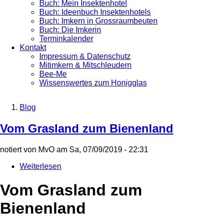
Buch: Mein Insektenhotel
Buch: Ideenbuch Insektenhotels
Buch: Imkern in Grossraumbeuten
Buch: Die Imkerin
Terminkalender
Kontakt
Impressum & Datenschutz
Mitimkern & Mitschleudern
Bee-Me
Wissenswertes zum Honigglas
Blog
Breadcrumb
Vom Grasland zum Bienenland
notiert von
MvO
am
Sa, 07/09/2019 - 22:31
Weiterlesen
über
Vom
Grasland
Vom Grasland zum
zum
Bienenland
Bienenland