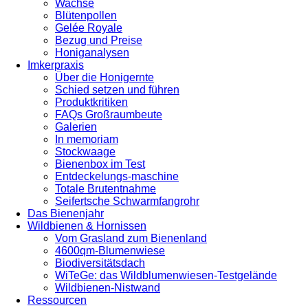
Wachse
Blütenpollen
Gelée Royale
Bezug und Preise
Honiganalysen
Imkerpraxis
Über die Honigernte
Schied setzen und führen
Produktkritiken
FAQs Großraumbeute
Galerien
In memoriam
Stockwaage
Bienenbox im Test
Entdeckelungs-maschine
Totale Brutentnahme
Seifertsche Schwarmfangrohr
Das Bienenjahr
Wildbienen & Hornissen
Vom Grasland zum Bienenland
4600qm-Blumenwiese
Biodiversitätsdach
WiTeGe: das Wildblumenwiesen-Testgelände
Wildbienen-Nistwand
Ressourcen