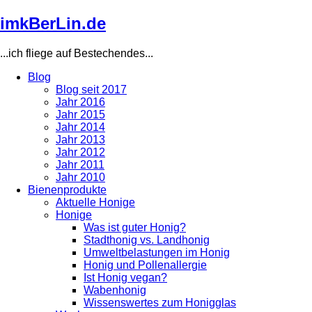
Direkt
imkBerLin.de
zum
Inhalt
...ich fliege auf Bestechendes...
Blog
Blog seit 2017
Main
Jahr 2016
navigation
Jahr 2015
Jahr 2014
Jahr 2013
Jahr 2012
Jahr 2011
Jahr 2010
Bienenprodukte
Aktuelle Honige
Honige
Was ist guter Honig?
Stadthonig vs. Landhonig
Umweltbelastungen im Honig
Honig und Pollenallergie
Ist Honig vegan?
Wabenhonig
Wissenswertes zum Honigglas