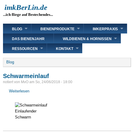
Direkt
imkBerLin.de
zum
...ich fliege auf Bestechendes...
Inhalt
Main
BLOG
BIENENPRODUKTE
IMKERPRAXIS
navigation
DAS BIENENJAHR
WILDBIENEN & HORNISSEN
RESSOURCEN
KONTAKT
Breadcrumb
Blog
Schwarmeinlauf
notiert von
MvO
am
So, 24/06/2018 - 18:00
Weiterlesen
über
Schwarmeinlauf
Einlaufender
Schwarm