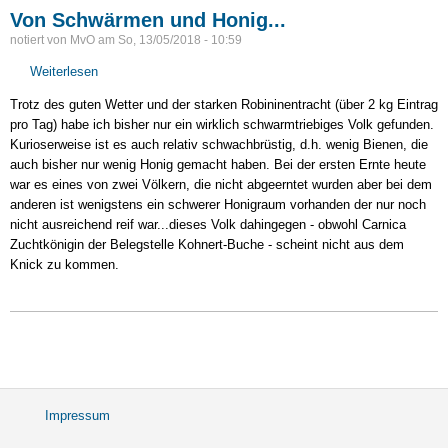
Von Schwärmen und Honig...
notiert von
MvO
am
So, 13/05/2018 - 10:59
Weiterlesen
über
Von
Trotz des guten Wetter und der starken Robininentracht (über 2 kg Eintrag
Schwärmen
pro Tag) habe ich bisher nur ein wirklich schwarmtriebiges Volk gefunden.
und
Kurioserweise ist es auch relativ schwachbrüstig, d.h. wenig Bienen, die
Honig...
auch bisher nur wenig Honig gemacht haben. Bei der ersten Ernte heute
war es eines von zwei Völkern, die nicht abgeerntet wurden aber bei dem
anderen ist wenigstens ein schwerer Honigraum vorhanden der nur noch
nicht ausreichend reif war...dieses Volk dahingegen - obwohl Carnica
Zuchtkönigin der Belegstelle Kohnert-Buche - scheint nicht aus dem
Knick zu kommen.
Impressum
Fußbereichsmenü