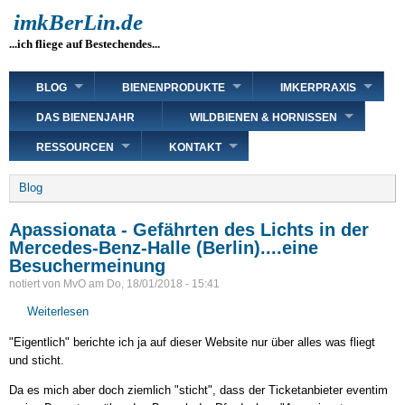
Direkt
imkBerLin.de
zum
...ich fliege auf Bestechendes...
Inhalt
Main
BLOG
BIENENPRODUKTE
IMKERPRAXIS
navigation
DAS BIENENJAHR
WILDBIENEN & HORNISSEN
RESSOURCEN
KONTAKT
Breadcrumb
Blog
Apassionata - Gefährten des Lichts in der
Mercedes-Benz-Halle (Berlin)....eine
Besuchermeinung
notiert von
MvO
am
Do, 18/01/2018 - 15:41
Weiterlesen
über
Apassionata
"Eigentlich" berichte ich ja auf dieser Website nur über alles was fliegt
-
und sticht.
Gefährten
des
Da es mich aber doch ziemlich "sticht", dass der Ticketanbieter eventim
Lichts