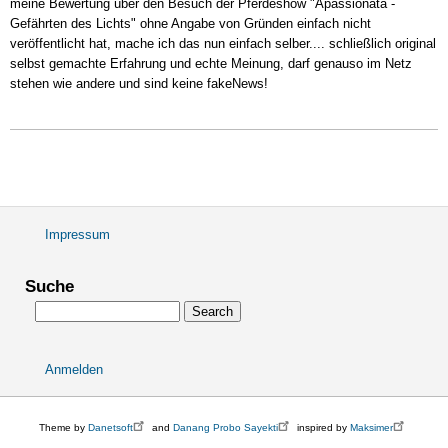
meine Bewertung über den Besuch der Pferdeshow "Apassionata -
in
Gefährten des Lichts" ohne Angabe von Gründen einfach nicht
der
veröffentlicht hat, mache ich das nun einfach selber.... schließlich original
Mercedes-
selbst gemachte Erfahrung und echte Meinung, darf genauso im Netz
Benz-
stehen wie andere und sind keine fakeNews!
Halle
(Berlin)....eine
Besuchermeinung
Impressum
Fußbereichsmenü
Suche
Search
Anmelden
User
account
menu
Theme by
Danetsoft
and
Danang Probo Sayekti
inspired by
Maksimer