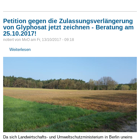
9.11.2017
fallen
-
Petition gegen die Zulassungsverlängerung
Deutschlands
von Glyphosat jetzt zeichnen - Beratung am
Enthaltung
25.10.2017!
stärkt
notiert von
MvO
am
Fr, 13/10/2017 - 09:18
Glyphosat-
Befürworter
Weiterlesen
über
-
Petition
jetzt
gegen
dem
die
Insektenschutz
Zulassungsverlängerung
eine
von
Stimme
Glyphosat
geben
jetzt
zeichnen
-
Beratung
am
25.10.2017!
Da sich Landwirtschafts- und Umweltschutzministerium in Berlin uneins