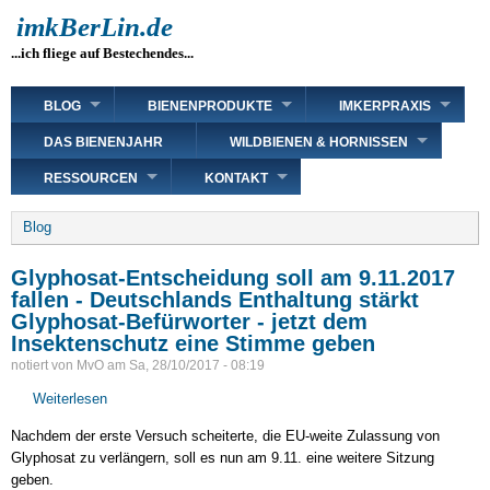
Direkt
imkBerLin.de
zum
...ich fliege auf Bestechendes...
Inhalt
Main
BLOG
BIENENPRODUKTE
IMKERPRAXIS
navigation
DAS BIENENJAHR
WILDBIENEN & HORNISSEN
RESSOURCEN
KONTAKT
Breadcrumb
Blog
Glyphosat-Entscheidung soll am 9.11.2017
fallen - Deutschlands Enthaltung stärkt
Glyphosat-Befürworter - jetzt dem
Insektenschutz eine Stimme geben
notiert von
MvO
am
Sa, 28/10/2017 - 08:19
Weiterlesen
über
Glyphosat-
Nachdem der erste Versuch scheiterte, die EU-weite Zulassung von
Entscheidung
Glyphosat zu verlängern, soll es nun am 9.11. eine weitere Sitzung
soll
geben.
am