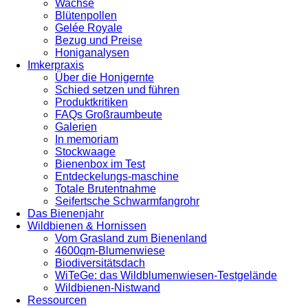
Wachse
Blütenpollen
Gelée Royale
Bezug und Preise
Honiganalysen
Imkerpraxis
Über die Honigernte
Schied setzen und führen
Produktkritiken
FAQs Großraumbeute
Galerien
In memoriam
Stockwaage
Bienenbox im Test
Entdeckelungs-maschine
Totale Brutentnahme
Seifertsche Schwarmfangrohr
Das Bienenjahr
Wildbienen & Hornissen
Vom Grasland zum Bienenland
4600qm-Blumenwiese
Biodiversitätsdach
WiTeGe: das Wildblumenwiesen-Testgelände
Wildbienen-Nistwand
Ressourcen