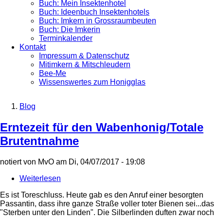
Buch: Mein Insektenhotel
Buch: Ideenbuch Insektenhotels
Buch: Imkern in Grossraumbeuten
Buch: Die Imkerin
Terminkalender
Kontakt
Impressum & Datenschutz
Mitimkern & Mitschleudern
Bee-Me
Wissenswertes zum Honigglas
Blog
Breadcrumb
Erntezeit für den Wabenhonig/Totale
Brutentnahme
notiert von
MvO
am
Di, 04/07/2017 - 19:08
Weiterlesen
über
Erntezeit
Es ist Toreschluss. Heute gab es den Anruf einer besorgten
für
Passantin, dass ihre ganze Straße voller toter Bienen sei...das
den
"Sterben unter den Linden". Die Silberlinden duften zwar noch
Wabenhonig/Totale