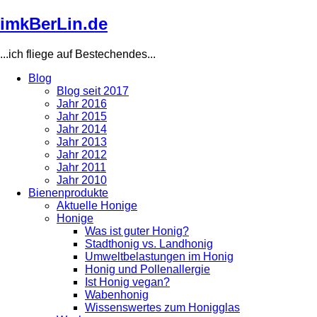
Direkt
imkBerLin.de
zum
Inhalt
...ich fliege auf Bestechendes...
Blog
Blog seit 2017
Main
Jahr 2016
navigation
Jahr 2015
Jahr 2014
Jahr 2013
Jahr 2012
Jahr 2011
Jahr 2010
Bienenprodukte
Aktuelle Honige
Honige
Was ist guter Honig?
Stadthonig vs. Landhonig
Umweltbelastungen im Honig
Honig und Pollenallergie
Ist Honig vegan?
Wabenhonig
Wissenswertes zum Honigglas