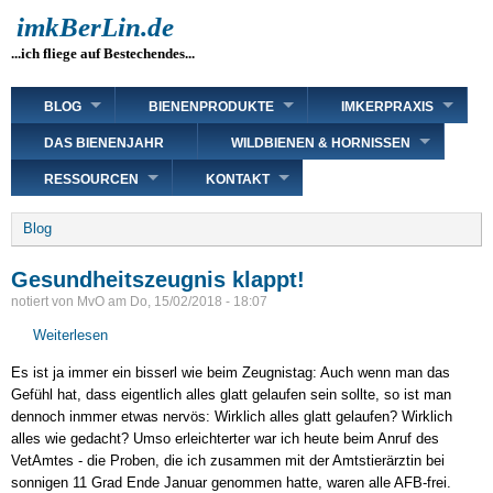
Direkt
imkBerLin.de
zum
...ich fliege auf Bestechendes...
Inhalt
Main
BLOG
BIENENPRODUKTE
IMKERPRAXIS
navigation
DAS BIENENJAHR
WILDBIENEN & HORNISSEN
RESSOURCEN
KONTAKT
Breadcrumb
Blog
Gesundheitszeugnis klappt!
notiert von
MvO
am
Do, 15/02/2018 - 18:07
Weiterlesen
über
Gesundheitszeugnis
Es ist ja immer ein bisserl wie beim Zeugnistag: Auch wenn man das
klappt!
Gefühl hat, dass eigentlich alles glatt gelaufen sein sollte, so ist man
dennoch inmmer etwas nervös: Wirklich alles glatt gelaufen? Wirklich
alles wie gedacht? Umso erleichterter war ich heute beim Anruf des
VetAmtes - die Proben, die ich zusammen mit der Amtstierärztin bei
sonnigen 11 Grad Ende Januar genommen hatte, waren alle AFB-frei.