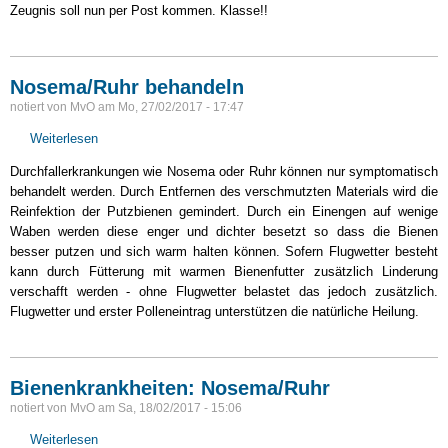
Zeugnis soll nun per Post kommen. Klasse!!
Nosema/Ruhr behandeln
notiert von
MvO
am
Mo, 27/02/2017 - 17:47
Weiterlesen
über
Nosema/Ruhr
Durchfallerkrankungen wie Nosema oder Ruhr können nur symptomatisch
behandeln
behandelt werden. Durch Entfernen des verschmutzten Materials wird die
Reinfektion der Putzbienen gemindert. Durch ein Einengen auf wenige
Waben werden diese enger und dichter besetzt so dass die Bienen
besser putzen und sich warm halten können. Sofern Flugwetter besteht
kann durch Fütterung mit warmen Bienenfutter zusätzlich Linderung
verschafft werden - ohne Flugwetter belastet das jedoch zusätzlich.
Flugwetter und erster Polleneintrag unterstützen die natürliche Heilung.
Bienenkrankheiten: Nosema/Ruhr
notiert von
MvO
am
Sa, 18/02/2017 - 15:06
Weiterlesen
über