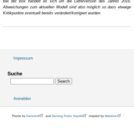
Bei der Box handelt es sich um die Lieferversion des Jahres 2016;
Abweichungen zum aktuellen Modell sind also möglich so dass etwaige
Kritikpunkte eventuell bereits verändert/korrigiert wurden.
Impressum
Fußbereichsmenü
Suche
Search
Anmelden
User
account
menu
Theme by
Danetsoft
and
Danang Probo Sayekti
inspired by
Maksimer