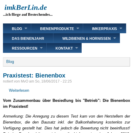
Direkt
imkBerLin.de
zum
...ich fliege auf Bestechendes...
Inhalt
Main
BLOG
BIENENPRODUKTE
IMKERPRAXIS
navigation
DAS BIENENJAHR
WILDBIENEN & HORNISSEN
RESSOURCEN
KONTAKT
Breadcrumb
Blog
Praxistest: Bienenbox
notiert von
MvO
am
So, 18/06/2017 - 22:25
Weiterlesen
über
Praxistest:
Vom Zusammenbau über Besiedlung bis "Betrieb": Die Bienenbox
Bienenbox
im Praxistest!
Anmerkung: Die Anregung zu diesem Test kam von den Herstellern der
Bienenbox, die den Bausatz inkl. der Balkonhalterung kostenlos zur
Verfügung gestellt hat. Dies hat jedoch die Bewertung nicht beeinflusst!