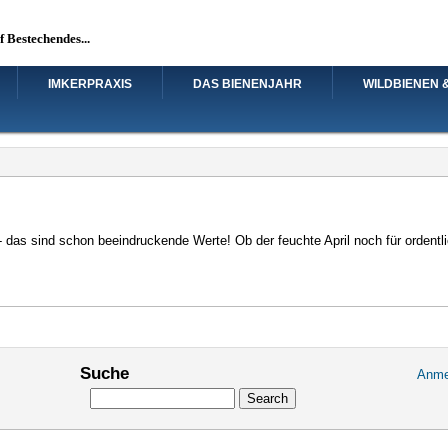
uf Bestechendes...
IMKERPRAXIS
DAS BIENENJAHR
WILDBIENEN 
 das sind schon beeindruckende Werte! Ob der feuchte April noch für ordentli
Suche
Anme
User
Search
accou
menu