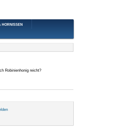
& HORNISSEN
ch Robinienhonig reicht?
lden
nt