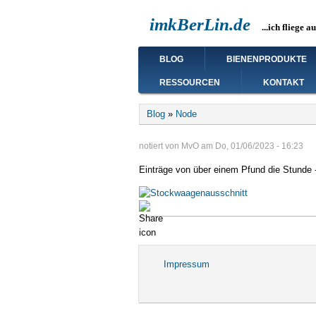
Direkt
imkBerLin.de
zum
...ich fliege a
Inhalt
Main
BLOG
BIENENPRODUKTE
navigation
RESSOURCEN
KONTAKT
Breadcrumb
Blog
Node
notiert von
MvO
am
Do, 01/06/2023 - 16:23
Einträge von über einem Pfund die Stunde -
Impressum
Fußbereichsmenü