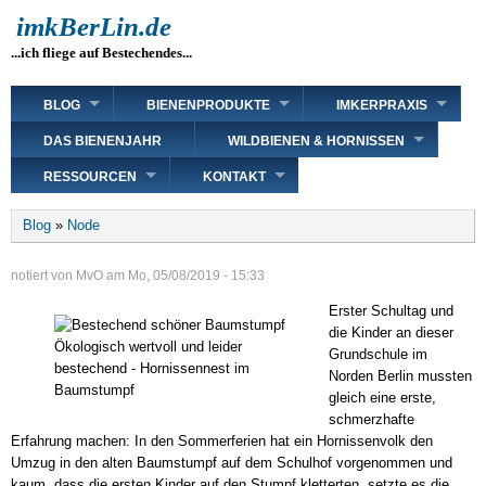
Direkt
imkBerLin.de
zum
...ich fliege auf Bestechendes...
Inhalt
Main
BLOG
BIENENPRODUKTE
IMKERPRAXIS
navigation
DAS BIENENJAHR
WILDBIENEN & HORNISSEN
RESSOURCEN
KONTAKT
Breadcrumb
Blog
Node
notiert von
MvO
am
Mo, 05/08/2019 - 15:33
Erster Schultag und
die Kinder an dieser
Ökologisch wertvoll und leider
Grundschule im
bestechend - Hornissennest im
Norden Berlin mussten
Baumstumpf
gleich eine erste,
schmerzhafte
Erfahrung machen: In den Sommerferien hat ein Hornissenvolk den
Umzug in den alten Baumstumpf auf dem Schulhof vorgenommen und
kaum, dass die ersten Kinder auf den Stumpf kletterten, setzte es die