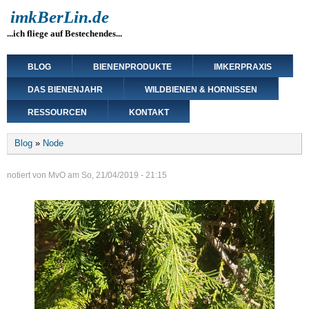
Direkt
imkBerLin.de
zum
...ich fliege auf Bestechendes...
Inhalt
Main
BLOG
BIENENPRODUKTE
IMKERPRAXIS
navigation
DAS BIENENJAHR
WILDBIENEN & HORNISSEN
RESSOURCEN
KONTAKT
Breadcrumb
Blog
Node
notiert von
MvO
am
So, 21/04/2019 - 21:15