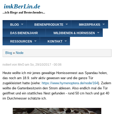
Direkt
imkBerLin.de
zum
...ich fliege auf Bestechendes...
Inhalt
Main
BLOG
BIENENPRODUKTE
IMKERPRAXIS
navigation
DAS BIENENJAHR
WILDBIENEN & HORNISSEN
RESSOURCEN
KONTAKT
Breadcrumb
Blog
Node
notiert von
MvO
am
So, 29/10/2017 - 00:06
Heute wollte ich mir jenes gewaltige Hornissennest aus Spandau holen,
das noch am 18.9. sehr aktiv gewesen war und die ganze Tür
zugekleistert hatte (siehe:
https://www.hymenoptera.de/node/164
). Zudem
wollte die Gartenbesitzerin den Strom ablesen. Also endlich mal die Tür
geöffnet und ein stattliches Nest gefunden - rund 50 cm hoch und gut 40
im Durchmesser schätzte ich.