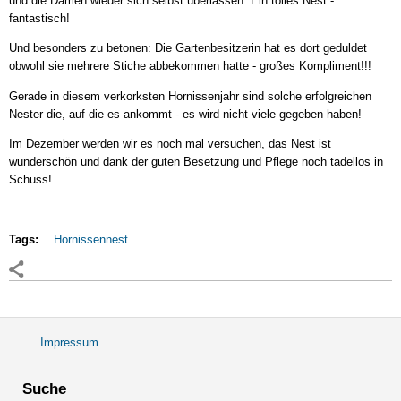
und die Damen wieder sich selbst überlassen. Ein tolles Nest -
fantastisch!
Und besonders zu betonen: Die Gartenbesitzerin hat es dort geduldet
obwohl sie mehrere Stiche abbekommen hatte - großes Kompliment!!!
Gerade in diesem verkorksten Hornissenjahr sind solche erfolgreichen
Nester die, auf die es ankommt - es wird nicht viele gegeben haben!
Im Dezember werden wir es noch mal versuchen, das Nest ist
wunderschön und dank der guten Besetzung und Pflege noch tadellos in
Schuss!
Tags:
Hornissennest
Impressum
Fußbereichsmenü
Suche