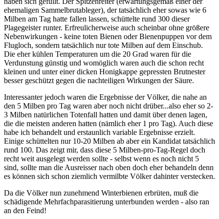
haben sich gefüllt. Der Spitzenreiter (erwartungsgemäß einer der
ehemaligen Sammelbrutableger), der tatsächlich eher sowas wie 6
Milben am Tag hatte fallen lassen, schüttelte rund 300 dieser
Plagegeister runter. Erfreulicherweise auch scheinbar ohne größere
Nebenwirkungen - keine toten Bienen oder Bienenpuppen vor dem
Flugloch, sondern tatsächlich nur tote Milben auf dem Einschub.
Die eher kühlen Temperaturen um die 20 Grad waren für die
Verdunstung günstig und womöglich waren auch die schon recht
kleinen und unter einer dicken Honigkappe gepressten Brutnester
besser geschützt gegen die nachteiligen Wirkungen der Säure.
Interessanter jedoch waren die Ergebnisse der Völker, die nahe an
den 5 Milben pro Tag waren aber noch nicht drüber...also eher so 2-
3 Milben natürlichen Totenfall hatten und damit über denen lagen,
die die meisten anderen hatten (nämlich eher 1 pro Tag). Auch diese
habe ich behandelt und erstaunlich variable Ergebnisse erzielt.
Einige schüttelten nur 10-20 Milben ab aber ein Kandidat tatsächlich
rund 100. Das zeigt mir, dass diese 5 Milben-pro-Tag-Regel doch
recht weit ausgelegt werden sollte - selbst wenn es noch nicht 5
sind, sollte man die Ausreisser nach oben doch eher behandeln denn
es können sich schon ziemlich vermilbte Völker dahinter verstecken.
Da die Völker nun zunehmend Winterbienen erbrüten, muß die
schädigende Mehrfachparasitierung unterbunden werden - also ran
an den Feind!