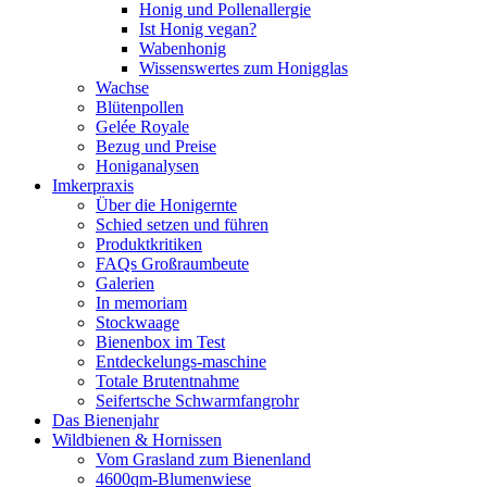
Honig und Pollenallergie
Ist Honig vegan?
Wabenhonig
Wissenswertes zum Honigglas
Wachse
Blütenpollen
Gelée Royale
Bezug und Preise
Honiganalysen
Imkerpraxis
Über die Honigernte
Schied setzen und führen
Produktkritiken
FAQs Großraumbeute
Galerien
In memoriam
Stockwaage
Bienenbox im Test
Entdeckelungs-maschine
Totale Brutentnahme
Seifertsche Schwarmfangrohr
Das Bienenjahr
Wildbienen & Hornissen
Vom Grasland zum Bienenland
4600qm-Blumenwiese