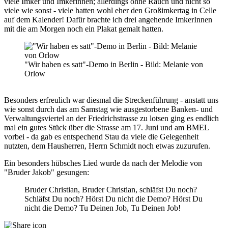
viele Imker und Imkerinnen; allerdings ohne Rauch und nicht so
viele wie sonst - viele hatten wohl eher den Großimkertag in Celle
auf dem Kalender! Dafür brachte ich drei angehende ImkerInnen
mit die am Morgen noch ein Plakat gemalt hatten.
"Wir haben es satt"-Demo in Berlin - Bild: Melanie von
Orlow
Besonders erfreulich war diesmal die Streckenführung - anstatt uns
wie sonst durch das am Samstag wie ausgestorbene Banken- und
Verwaltungsviertel an der Friedrichstrasse zu lotsen ging es endlich
mal ein gutes Stück über die Strasse am 17. Juni und am BMEL
vorbei - da gab es entspechend Stau da viele die Gelegenheit
nutzten, dem Hausherren, Herrn Schmidt noch etwas zuzurufen.
Ein besonders hübsches Lied wurde da nach der Melodie von
"Bruder Jakob" gesungen:
Bruder Christian, Bruder Christian, schläfst Du noch?
Schläfst Du noch? Hörst Du nicht die Demo? Hörst Du
nicht die Demo? Tu Deinen Job, Tu Deinen Job!