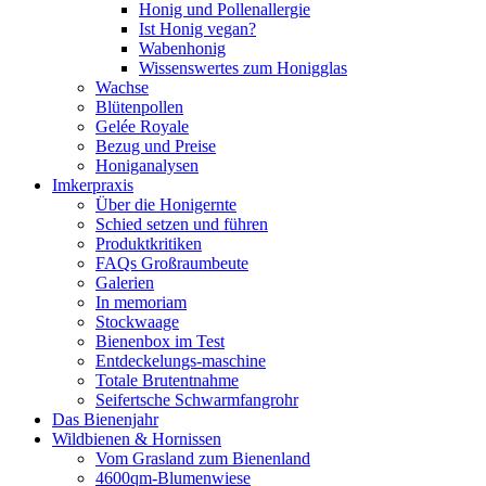
Honig und Pollenallergie
Ist Honig vegan?
Wabenhonig
Wissenswertes zum Honigglas
Wachse
Blütenpollen
Gelée Royale
Bezug und Preise
Honiganalysen
Imkerpraxis
Über die Honigernte
Schied setzen und führen
Produktkritiken
FAQs Großraumbeute
Galerien
In memoriam
Stockwaage
Bienenbox im Test
Entdeckelungs-maschine
Totale Brutentnahme
Seifertsche Schwarmfangrohr
Das Bienenjahr
Wildbienen & Hornissen
Vom Grasland zum Bienenland
4600qm-Blumenwiese