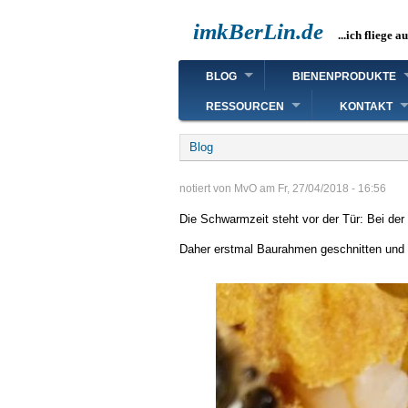
Direkt
imkBerLin.de
zum
...ich fliege a
Inhalt
Main
BLOG
BIENENPRODUKTE
navigation
RESSOURCEN
KONTAKT
Breadcrumb
Blog
notiert von
MvO
am
Fr, 27/04/2018 - 16:56
Die Schwarmzeit steht vor der Tür: Bei der 
Daher erstmal Baurahmen geschnitten und 