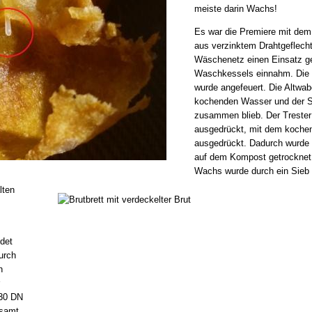
meiste darin Wachs!
Es war die Premiere mit dem
aus verzinktem Drahtgeflech
Wäschenetz einen Einsatz ge
Waschkessels einnahm. Die F
wurde angefeuert. Die Altwa
kochenden Wasser und der Si
zusammen blieb. Der Trester
ausgedrückt, mit dem koche
ausgedrückt. Dadurch wurde 
auf dem Kompost getrocknet z
Wachs wurde durch ein Sieb p
lten
det
urch
h
 30 DN
esamt