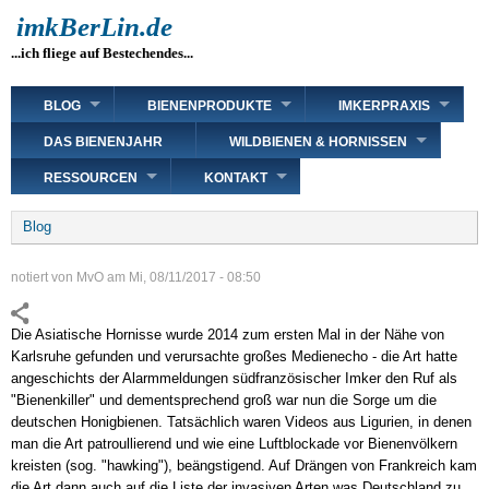
Direkt
imkBerLin.de
zum
...ich fliege auf Bestechendes...
Inhalt
Main
BLOG
BIENENPRODUKTE
IMKERPRAXIS
navigation
DAS BIENENJAHR
WILDBIENEN & HORNISSEN
RESSOURCEN
KONTAKT
Breadcrumb
Blog
notiert von
MvO
am
Mi, 08/11/2017 - 08:50
Die Asiatische Hornisse wurde 2014 zum ersten Mal in der Nähe von
Karlsruhe gefunden und verursachte großes Medienecho - die Art hatte
angeschichts der Alarmmeldungen südfranzösischer Imker den Ruf als
"Bienenkiller" und dementsprechend groß war nun die Sorge um die
deutschen Honigbienen. Tatsächlich waren Videos aus Ligurien, in denen
man die Art patroullierend und wie eine Luftblockade vor Bienenvölkern
kreisten (sog. "hawking"), beängstigend. Auf Drängen von Frankreich kam
die Art dann auch auf die Liste der invasiven Arten was Deutschland zu