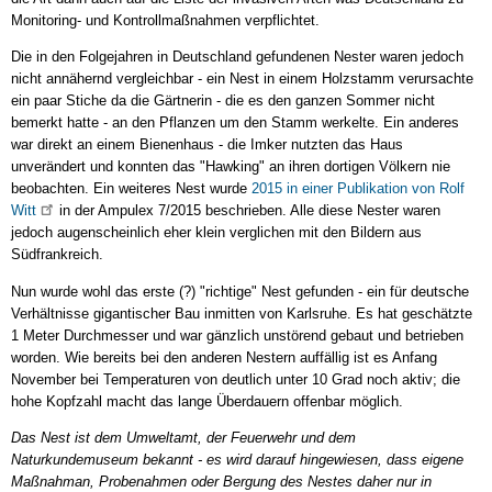
Monitoring- und Kontrollmaßnahmen verpflichtet.
Die in den Folgejahren in Deutschland gefundenen Nester waren jedoch
nicht annähernd vergleichbar - ein Nest in einem Holzstamm verursachte
ein paar Stiche da die Gärtnerin - die es den ganzen Sommer nicht
bemerkt hatte - an den Pflanzen um den Stamm werkelte. Ein anderes
war direkt an einem Bienenhaus - die Imker nutzten das Haus
unverändert und konnten das "Hawking" an ihren dortigen Völkern nie
beobachten. Ein weiteres Nest wurde
2015 in einer Publikation von Rolf
Witt
in der Ampulex 7/2015 beschrieben. Alle diese Nester waren
jedoch augenscheinlich eher klein verglichen mit den Bildern aus
Südfrankreich.
Nun wurde wohl das erste (?) "richtige" Nest gefunden - ein für deutsche
Verhältnisse gigantischer Bau inmitten von Karlsruhe. Es hat geschätzte
1 Meter Durchmesser und war gänzlich unstörend gebaut und betrieben
worden. Wie bereits bei den anderen Nestern auffällig ist es Anfang
November bei Temperaturen von deutlich unter 10 Grad noch aktiv; die
hohe Kopfzahl macht das lange Überdauern offenbar möglich.
Das Nest ist dem Umweltamt, der Feuerwehr und dem
Naturkundemuseum bekannt - es wird darauf hingewiesen, dass eigene
Maßnahman, Probenahmen oder Bergung des Nestes daher nur in