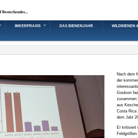
uf Bestechendes...
IMKERPRAXIS
DAS BIENENJAHR
WILDBIENEN 
Nach dem fu
der kommend
interessant
Goulson fas
zusammen: 
aus Kescher
Costa Rica
dem Jahr 20
Er kritisier
Feldgrößen 