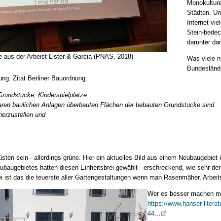
Monokulture
Städten. Un
Internet vie
Stein-bedec
darunter da
 aus der Arbeist Lister & Garcia (PNAS, 2018)
Was viele n
Bundeslände
ng. Zitat Berliner Bauordnung:
Grundstücke, Kinderspielplätze
baren baulichen Anlagen überbauten Flächen der bebauten Grundstücke sind
herzustellen und
ten sein - allerdings grüne. Hier ein aktuelles Bild aus einem Neubaugebiet
ubaugebietes hatten diesen Einheitsbrei gewählt - erschreckend, wie sehr der
i ist das die teuerste aller Gartengestaltungen wenn man Rasenmäher, Arbeit
Wer es besser machen möc
https://www.hanser-literat
44…