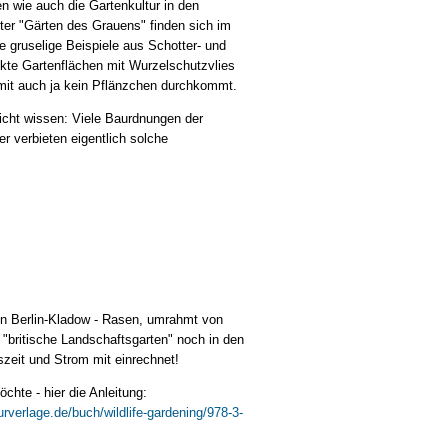
n wie auch die Gartenkultur in den
ter "Gärten des Grauens" finden sich im
le gruselige Beispiele aus Schotter- und
kte Gartenflächen mit Wurzelschutzvlies
mit auch ja kein Pflänzchen durchkommt.
icht wissen: Viele Baurdnungen der
r verbieten eigentlich solche
 in Berlin-Kladow - Rasen, umrahmt von
 "britische Landschaftsgarten" noch in den
szeit und Strom mit einrechnet!
hte - hier die Anleitung:
urverlage.de/buch/wildlife-gardening/978-3-