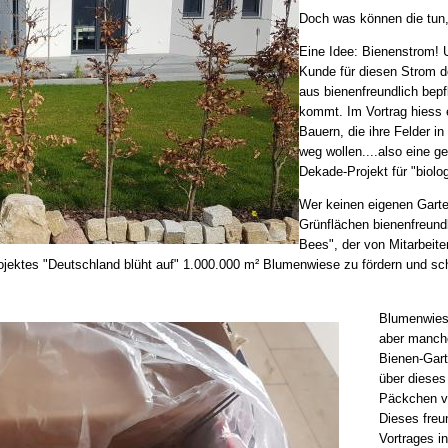
Doch was können die tun
Eine Idee: Bienenstrom! 
Kunde für diesen Strom 
aus bienenfreundlich bep
kommt. Im Vortrag hiess 
Bauern, die ihre Felder i
weg wollen....also eine g
Dekade-Projekt für "biolo
Wer keinen eigenen Garten
Grünflächen bienenfreundl
Bees", der von Mitarbeit
ektes "Deutschland blüht auf" 1.000.000 m² Blumenwiese zu fördern und sch
Blumenwies
aber manches
Bienen-Gart
über dieses
Päckchen vo
Dieses freu
Vortrages i