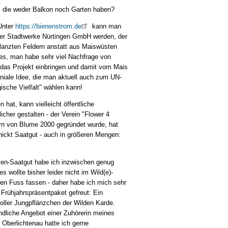
, die weder Balkon noch Garten haben?
Unter
https://bienenstrom.de
kann man
der Stadtwerke Nürtingen GmbH werden, der
flanzten Feldern anstatt aus Maiswüsten
es, man habe sehr viel Nachfrage von
n das Projekt einbringen und damit vom Mais
eniale Idee, die man aktuell auch zum UN-
gische Vielfalt" wählen kann!
 hat, kann vielleicht öffentliche
icher gestalten - der Verein "Flower 4
ern von Blume 2000 gegründet wurde, hat
ickt Saatgut - auch in größeren Mengen:
en-Saatgut habe ich inzwischen genug
 wollte bisher leider nicht im Wild(e)-
en Fuss fassen - daher habe ich mich sehr
 Frühjahrspräsentpaket gefreut: Ein
ller Jungpflänzchen der Wilden Karde.
ndliche Angebot einer Zuhörerin meines
n Oberlichtenau hatte ich gerne