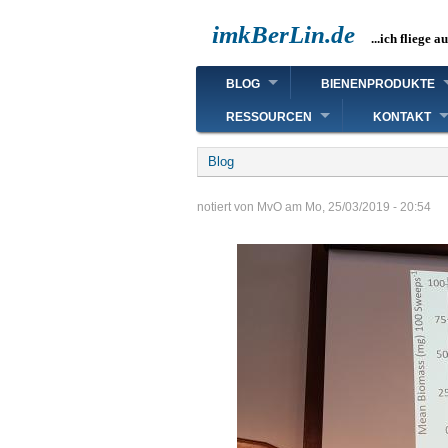
Direkt
imkBerLin.de
zum
...ich fliege a
Inhalt
Main
BLOG
BIENENPRODUKTE
navigation
RESSOURCEN
KONTAKT
Breadcrumb
Blog
notiert von
MvO
am
Mo, 25/03/2019 - 20:54