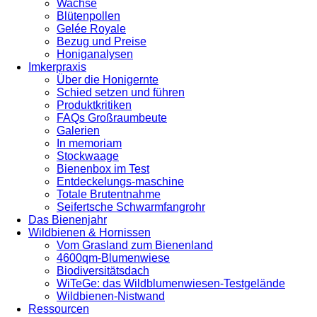
Wachse
Blütenpollen
Gelée Royale
Bezug und Preise
Honiganalysen
Imkerpraxis
Über die Honigernte
Schied setzen und führen
Produktkritiken
FAQs Großraumbeute
Galerien
In memoriam
Stockwaage
Bienenbox im Test
Entdeckelungs-maschine
Totale Brutentnahme
Seifertsche Schwarmfangrohr
Das Bienenjahr
Wildbienen & Hornissen
Vom Grasland zum Bienenland
4600qm-Blumenwiese
Biodiversitätsdach
WiTeGe: das Wildblumenwiesen-Testgelände
Wildbienen-Nistwand
Ressourcen