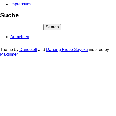
Impressum
Fußbereichsmenü
Suche
Search
Anmelden
User
account
Theme by
Danetsoft
and
Danang Probo Sayekti
inspired by
Maksimer
menu