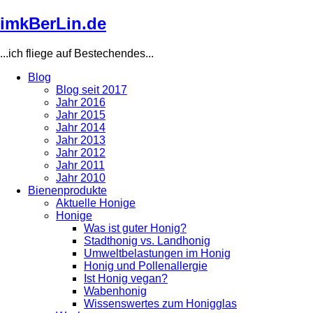
Direkt
imkBerLin.de
zum
Inhalt
...ich fliege auf Bestechendes...
Blog
Blog seit 2017
Main
Jahr 2016
navigation
Jahr 2015
Jahr 2014
Jahr 2013
Jahr 2012
Jahr 2011
Jahr 2010
Bienenprodukte
Aktuelle Honige
Honige
Was ist guter Honig?
Stadthonig vs. Landhonig
Umweltbelastungen im Honig
Honig und Pollenallergie
Ist Honig vegan?
Wabenhonig
Wissenswertes zum Honigglas