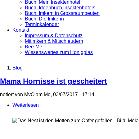
Buch: Mein Insektenhotel
Buch: Ideenbuch Insektenhotels
Buch: Imkern in Grossraumbeuten
Buch: Die Imkerin
Terminkalender
Kontakt
Impressum & Datenschutz
Mitimkern & Mitschleudern
Bee-Me
Wissenswertes zum Honigglas
Blog
Breadcrumb
Mama Hornisse ist gescheitert
notiert von
MvO
am
Mo, 03/07/2017 - 17:14
Weiterlesen
über
Mama
Hornisse
ist
gescheitert