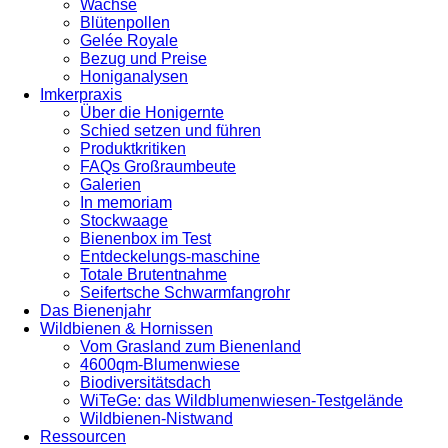
Wachse
Blütenpollen
Gelée Royale
Bezug und Preise
Honiganalysen
Imkerpraxis
Über die Honigernte
Schied setzen und führen
Produktkritiken
FAQs Großraumbeute
Galerien
In memoriam
Stockwaage
Bienenbox im Test
Entdeckelungs-maschine
Totale Brutentnahme
Seifertsche Schwarmfangrohr
Das Bienenjahr
Wildbienen & Hornissen
Vom Grasland zum Bienenland
4600qm-Blumenwiese
Biodiversitätsdach
WiTeGe: das Wildblumenwiesen-Testgelände
Wildbienen-Nistwand
Ressourcen