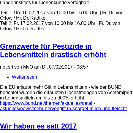
Länderinstituts für Bienenkunde verfügbar:
Hummeln
umsiedeln
Teil 1: Do. 16.02.2017 von 10.00 bis 16.00 Uhr | Fr. Dr. von
-
Orlow / Hr. Dr. Radtke
Lehrgang
Teil 2: Fr. 17.02.2017 von 10.00 bis 16.00 Uhr | Fr. Dr. von
hat
Orlow / Hr. Dr. Radtke
noch
Plätze
frei!
Grenzwerte für Pestizide in
Lebensmitteln drastisch erhöht
notiert von
MvO
am
Di, 07/02/2017 - 08:57
Weiterlesen
über
Grenzwerte
Die EU erlaubt mehr Gift in Lebensmitteln - wie der BUND
für
berichtet wurden die erlaubten Höchstmengen von Acetamiprid
Pestizide
in Lebensmitteln um bis zu 900% erhöht:
in
https://www.bund.net/themen/aktuelles/detail-
Lebensmitteln
aktuelles/news/mehr-nervengift-in-spargel-milch-und-fleisch/
drastisch
erhöht
Wir haben es satt 2017