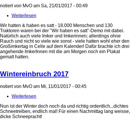
notiert von
MvO
am
Sa, 21/01/2017 - 00:49
Weiterlesen
über
Wir
Wir hatten & haben es satt - 18.000 Menschen und 130
haben
Traktoren waren bei der "Wir haben es satt"-Demo mit dabei.
es
Natürlich auch viele Imker und Imkerinnen; allerdings ohne
satt
Rauch und nicht so viele wie sonst - viele hatten wohl eher den
2017
Großimkertag in Celle auf dem Kalender! Dafür brachte ich drei
angehende ImkerInnen mit die am Morgen noch ein Plakat
gemalt hatten.
Wintereinbruch 2017
notiert von
MvO
am
Mi, 11/01/2017 - 00:45
Weiterlesen
über
Wintereinbruch
Nun ist der Winter doch noch da und richtig ordentlich...dichtes
2017
Schneetreiben, endlich mal! Für einen Nachmittag lang weisse,
dicke Schneepracht!