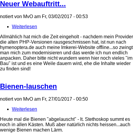
Neuer Webauftritt...
notiert von
MvO
am
Fr, 03/02/2017 - 00:53
Weiterlesen
über
Neuer
Allmählich hat mich die Zeit eingeholt - nachdem mein Provider
Webauftritt...
die alten PHP-Versionen rausgeschmissen hat, ist nun nach
hymenoptera.de auch meine Imkerei-Website offline...so zwingt
man mich zum modernisieren und das werde ich nun endlich
anpacken. Daher bitte nicht wundern wenn hier noch vieles "im
Bau" ist und es eine Weile dauern wird, ehe die Inhalte wieder
zu finden sind!
Bienen-lauschen
notiert von
MvO
am
Fr, 27/01/2017 - 00:50
Weiterlesen
über
Bienen-
Heute mal die Bienen "abgelauscht" - lt. Stethoskop summt es
lauschen
noch in allen Kästen. Muß aber natürlich nichts heissen...auch
wenige Bienen machen Lärm.