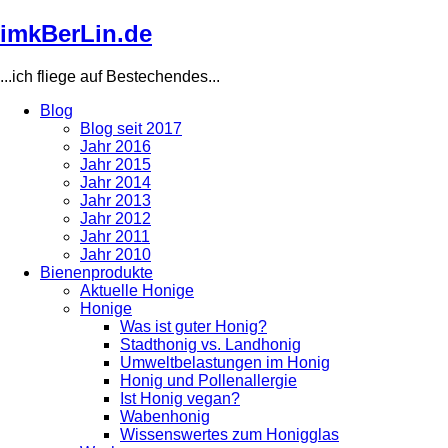
Direkt
imkBerLin.de
zum
Inhalt
...ich fliege auf Bestechendes...
Blog
Blog seit 2017
Main
Jahr 2016
navigation
Jahr 2015
Jahr 2014
Jahr 2013
Jahr 2012
Jahr 2011
Jahr 2010
Bienenprodukte
Aktuelle Honige
Honige
Was ist guter Honig?
Stadthonig vs. Landhonig
Umweltbelastungen im Honig
Honig und Pollenallergie
Ist Honig vegan?
Wabenhonig
Wissenswertes zum Honigglas