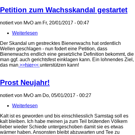
Petition zum Wachsskandal gestartet
notiert von
MvO
am
Fr, 20/01/2017 - 00:47
Weiterlesen
über
Petition
Der Skandal um gestrecktes Bienenwachs hat ordentlich
zum
Wellen geschlagen - nun fodert eine Petition, dass
Wachsskandal
Bienenwachs endlich eine gesetzliche Definition bekommt, die
gestartet
man ggf. auch gerichtsfest einklagen kann. Ein lohnendes Ziel,
das man
>>hier<<
unterstützen kann!
Prost Neujahr!
notiert von
MvO
am
Do, 05/01/2017 - 00:27
Weiterlesen
über
Prost
Kalt ist es geworden und bis einschliesslich Samstag soll es
Neujahr!
kalt bleiben. Ich habe meinen ja zum Teil brütenden Völkern
lieber wieder Schiede untergeschoben damit sie es etwas
wärmer haben. Ansonsten bleibt abzuwarten und Tee zu