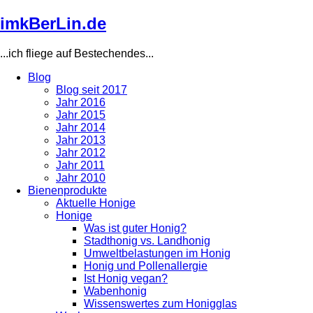
Direkt
imkBerLin.de
zum
Inhalt
...ich fliege auf Bestechendes...
Blog
Blog seit 2017
Main
Jahr 2016
navigation
Jahr 2015
Jahr 2014
Jahr 2013
Jahr 2012
Jahr 2011
Jahr 2010
Bienenprodukte
Aktuelle Honige
Honige
Was ist guter Honig?
Stadthonig vs. Landhonig
Umweltbelastungen im Honig
Honig und Pollenallergie
Ist Honig vegan?
Wabenhonig
Wissenswertes zum Honigglas