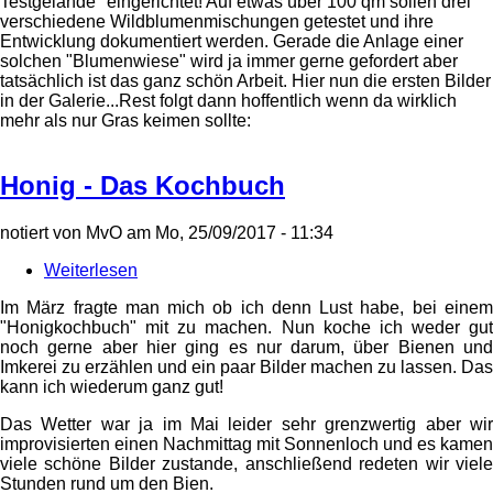
Testgelände" eingerichtet! Auf etwas über 100 qm sollen drei
verschiedene Wildblumenmischungen getestet und ihre
Entwicklung dokumentiert werden. Gerade die Anlage einer
solchen "Blumenwiese" wird ja immer gerne gefordert aber
tatsächlich ist das ganz schön Arbeit. Hier nun die ersten Bilder
in der Galerie...Rest folgt dann hoffentlich wenn da wirklich
mehr als nur Gras keimen sollte:
Honig - Das Kochbuch
notiert von
MvO
am
Mo, 25/09/2017 - 11:34
Weiterlesen
über
Honig
Im März fragte man mich ob ich denn Lust habe, bei einem
-
"Honigkochbuch" mit zu machen. Nun koche ich weder gut
Das
noch gerne aber hier ging es nur darum, über Bienen und
Kochbuch
Imkerei zu erzählen und ein paar Bilder machen zu lassen. Das
kann ich wiederum ganz gut!
Das Wetter war ja im Mai leider sehr grenzwertig aber wir
improvisierten einen Nachmittag mit Sonnenloch und es kamen
viele schöne Bilder zustande, anschließend redeten wir viele
Stunden rund um den Bien.