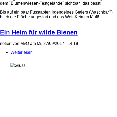
dem "Blumenwiesen-Testgelände" sichtbar...das passt!
Bis auf ein paar Fusstapfen irgendeines Getiers (Waschbär?)
blieb die Fläche ungestört und das Wett-Keimen läuft!
Ein Heim für wilde Bienen
notiert von
MvO
am
Mi, 27/09/2017 - 14:19
Weiterlesen
über
Ein
Heim
für
wilde
Bienen