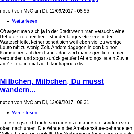
notiert von
MvO
am
Di, 12/09/2017 - 08:55
Weiterlesen
über
Obacht
Oft ärgert man sich ja in der Stadt wenn man versucht, eine
-
Behörde zu erreichen - stundenlanges Geeiere in der
Grashalme
Warteschleife, keiner schert sich weil eben viel zu wenige
im
Leute mit zu wenig Zeit. Anders dagegen in den kleinen
Weg!
Kommunen auf dem Land - dort wird man eigentlich immer
verbunden und sogar zurück gerufen! Allerdings ist ein Zuviel
an Zeit manchmal auch kontraproduktiv:
Milbchen, Milbchen, Du musst
wandern...
notiert von
MvO
am
Di, 12/09/2017 - 08:31
Weiterlesen
über
Milbchen,
...allerdings nicht mehr von einem zum anderen, sondern von
Milbchen,
oben nach unten: Die Windeln der Ameisensäure-behandelten
Du
Völker haben sich gefüllt. Der Spitzenreiter (erwartungsgemäß