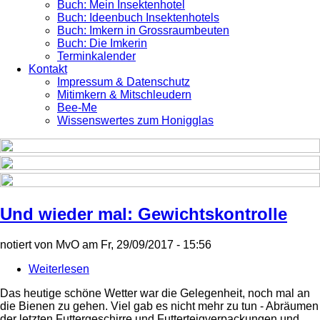
Buch: Mein Insektenhotel
Buch: Ideenbuch Insektenhotels
Buch: Imkern in Grossraumbeuten
Buch: Die Imkerin
Terminkalender
Kontakt
Impressum & Datenschutz
Mitimkern & Mitschleudern
Bee-Me
Wissenswertes zum Honigglas
Und wieder mal: Gewichtskontrolle
notiert von
MvO
am
Fr, 29/09/2017 - 15:56
Weiterlesen
über
Und
Das heutige schöne Wetter war die Gelegenheit, noch mal an
wieder
die Bienen zu gehen. Viel gab es nicht mehr zu tun - Abräumen
mal:
der letzten Futtergeschirre und Futterteigverpackungen und