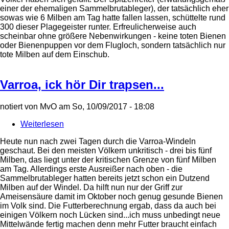
musst
einer der ehemaligen Sammelbrutableger), der tatsächlich eher
wandern...
sowas wie 6 Milben am Tag hatte fallen lassen, schüttelte rund
300 dieser Plagegeister runter. Erfreulicherweise auch
scheinbar ohne größere Nebenwirkungen - keine toten Bienen
oder Bienenpuppen vor dem Flugloch, sondern tatsächlich nur
tote Milben auf dem Einschub.
Varroa, ick hör Dir trapsen...
notiert von
MvO
am
So, 10/09/2017 - 18:08
Weiterlesen
über
Varroa,
Heute nun nach zwei Tagen durch die Varroa-Windeln
ick
geschaut. Bei den meisten Völkern unkritisch - drei bis fünf
hör
Milben, das liegt unter der kritischen Grenze von fünf Milben
Dir
am Tag. Allerdings erste Ausreißer nach oben - die
trapsen...
Sammelbrutableger hatten bereits jetzt schon ein Dutzend
Milben auf der Windel. Da hilft nun nur der Griff zur
Ameisensäure damit im Oktober noch genug gesunde Bienen
im Volk sind. Die Futterberechnung ergab, dass da auch bei
einigen Völkern noch Lücken sind...ich muss unbedingt neue
Mittelwände fertig machen denn mehr Futter braucht einfach