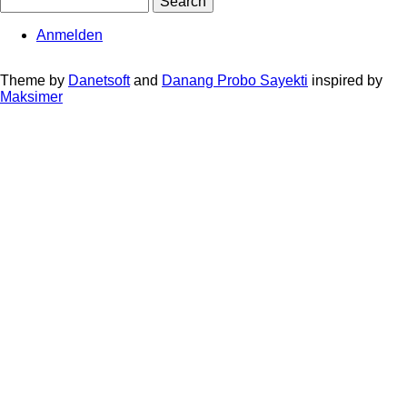
Anmelden
User
account
Theme by
Danetsoft
and
Danang Probo Sayekti
inspired by
Maksimer
menu