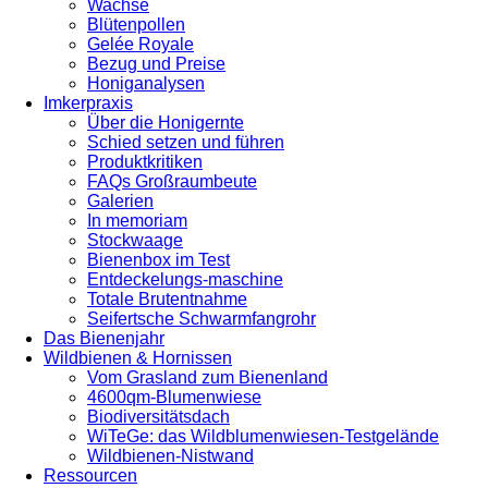
Wachse
Blütenpollen
Gelée Royale
Bezug und Preise
Honiganalysen
Imkerpraxis
Über die Honigernte
Schied setzen und führen
Produktkritiken
FAQs Großraumbeute
Galerien
In memoriam
Stockwaage
Bienenbox im Test
Entdeckelungs-maschine
Totale Brutentnahme
Seifertsche Schwarmfangrohr
Das Bienenjahr
Wildbienen & Hornissen
Vom Grasland zum Bienenland
4600qm-Blumenwiese
Biodiversitätsdach
WiTeGe: das Wildblumenwiesen-Testgelände
Wildbienen-Nistwand
Ressourcen